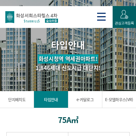
타입안내
화성시청역 역세권아파트!
1,846세대 신도시급 대단지!
단지배치도
타입안내
e-카달로그
E-모델하우스(VR)
75A㎡