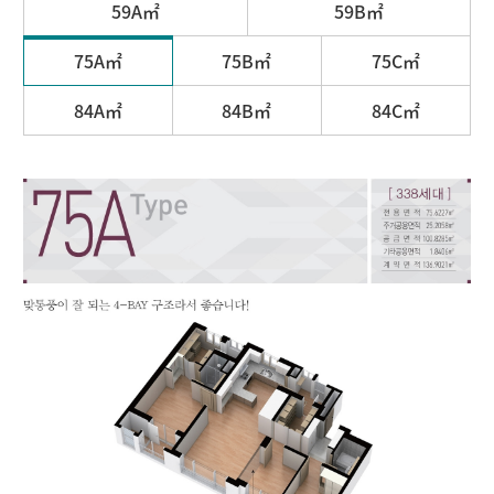
59A㎡
59B㎡
75A㎡
75B㎡
75C㎡
84A㎡
84B㎡
84C㎡