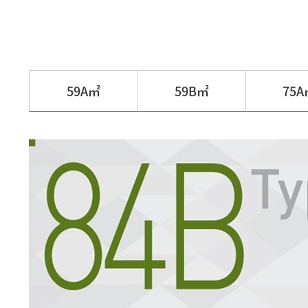
59A㎡
59B㎡
75