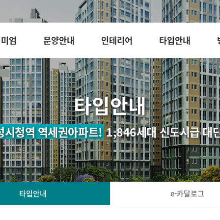
리미엄
분양안내
인테리어
타입안내
타입안내
성시청역 역세권아파트!
1,846세대 신도시급 대
타입안내
e-카달로그