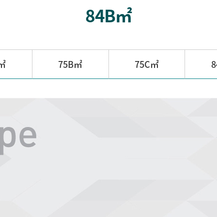
84B㎡
A㎡
75B㎡
75C㎡
8