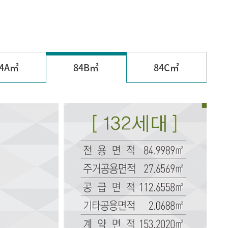
4A㎡
84B㎡
84C㎡